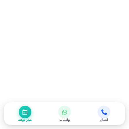
علاج الآلام العصبية
(44)
غير مصنف
(29)
قسم الأطفال
(16)
نصائح صحية
(31)
احجز موعدك اليوم واستعد نشاطك
احجز موعد الأن
اتصال
واتساب
حجز موعد