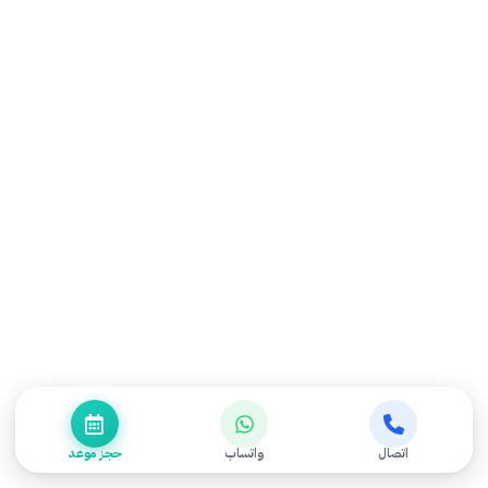
أحدث المقالات
علاج الانزلاق الغضروفي في الرقبة: أسباب الحالة وأعراضها
وأفضل خيارات العلاج الطبيعي
الشفاء من الشلل الرباعي: هل يمكن استعادة الحركة؟
الفرق بين الشلل الرباعي والنصفي: كل ما تحتاج معرفته
علاج الانزلاق الغضروفي في الظهر: كيف تتخلص من الألم؟
العلاج الطبيعي بعد عملية استبدال مفصل الكتف
اتصال
واتساب
حجز موعد