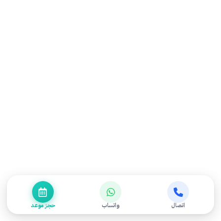
قد يتطور ويُسبب تعقيدات إذا
أُهمل لكنه قابل للسيطرة بشكل
كبير عند التشخيص والعلاج المبكر.
هل الوذمة اللمفاوية تختفي نهائياً؟
في أغلب الحالات يمكن السيطرة
عليها والحفاظ على النتائج وليس
بالضرورة الشفاء التام — وهذا
هدف واقعي وقابل للتحقيق.
كم جلسة يحتاج العلاج؟
اتصال
واتساب
حجز موعد
يعتمد على درجة الحالة مدتها