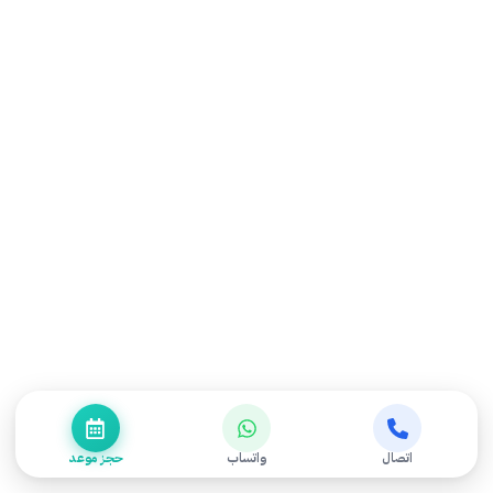
أحدث المقالات
علاج الانزلاق الغضروفي في الرقبة: أسباب الحالة وأعراضها
وأفضل خيارات العلاج الطبيعي
الشفاء من الشلل الرباعي: هل يمكن استعادة الحركة؟
الفرق بين الشلل الرباعي والنصفي: كل ما تحتاج معرفته
علاج الانزلاق الغضروفي في الظهر: كيف تتخلص من الألم؟
العلاج الطبيعي بعد عملية استبدال مفصل الكتف
اتصال
واتساب
حجز موعد