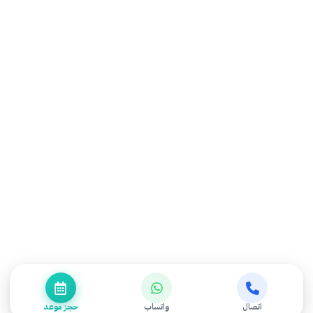
٣أ 8361، 4800، الدمام
سياسة الخصوصية
32256، المملكة العربية
السعودية
النشرة البريدية
إشترك الأن
جميع الحقوق محفوظة © 2026 - مركز التميز للعلاج الطبيعي
اتصال
واتساب
حجز موعد