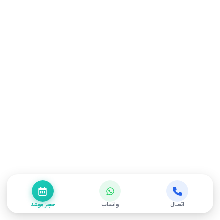
ما هي عملية إصبع الزناد؟
إجراء بسيط يتم تحت تخدير موضعي، يُفتح فيه غمد الوتر الضيق
لإعادة الحركة الطبيعية للإصبع. مدتها ١٥–٣٠ دقيقة وتعافيها
سريع عادةً.
تواصل مع مركز التميز للعلاج
الطبيعي
إن كنت تعاني من ألم أو تيبس أو إقفال في إصبعك، لا تتردد في
التواصل مع فريقنا المتخصص للحصول على تقييم دقيق وخطة
علاجية مناسبة لحالتك.
العنوان:
8361 شارع 3أ، حي 4800، الدمام 32256
اتصال
واتساب
حجز موعد
واتساب:
00966-558118228 | 00966-