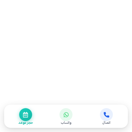
تحسن الألم يظهر خلال 4-8 أسابيع. أما تحسن زاوية الانحناء
فيحتاج 6 أشهر أو أكثر وفقًا لدرجة الجنف والتزام المريض.
متى يتوقف نمو الجنف؟
غالبًا يتوقف نمو الجنف بعد اكتمال النمو الهيكلي، عادة بين 16-
18 سنة. لكن الجنف التنكسي قد يتطور عند الكبار مع تقدم
العمر.
هل يمكن التعايش مع الجنف
الشديد؟
نعم، كثيرون يعيشون حياة طبيعية مع جنف شديد عبر إدارة
الأعراض والعلاج الطبيعي والجراحة عند الحاجة. الهدف هو
تحسين جودة الحياة وليس فقط تصحيح الزاوية.
اتصال
واتساب
حجز موعد
هل يزداد الجنف مع تقدم العمر؟