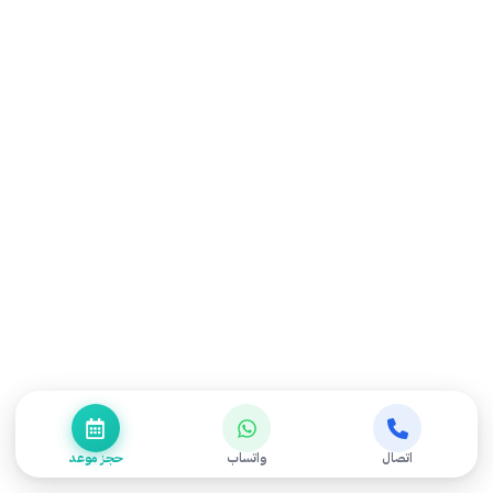
احجز موعدك بسهولة مع مركز التميز للعلاج الطبيعي
للحصول على رعاية متخصصة في العلاج الطبيعي وإعادة
التأهيل.
حجز موعد الأن
عن المركز
الخدمات
عن المركز
الكايروبراكتيك
آراء عملائنا
المساج العلاجي
اتصال
واتساب
حجز موعد
اعتماداتنا وخبرتنا
المساج اللمفاوي